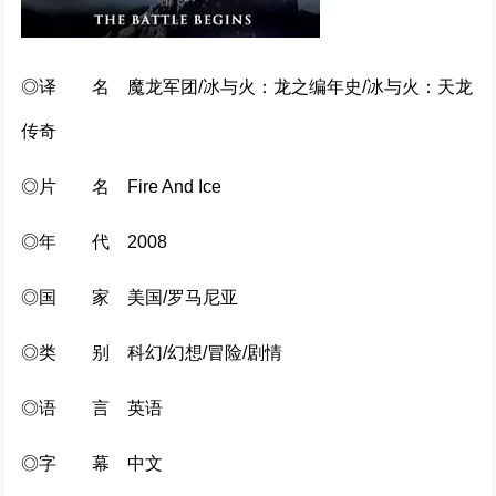
还是觉得你最好 (2022)
328072次播放
◎译 名 魔龙军团/冰与火：龙之编年史/冰与火：天龙
奥本海默 (2023)
传奇
307263次播放
◎片 名 Fire And Ice
封神第二部 (2024)
277135次播放
◎年 代 2008
◎国 家 美国/罗马尼亚
密爱 (2002)
256109次播放
◎类 别 科幻/幻想/冒险/剧情
749局 (2025)
◎语 言 英语
244453次播放
◎字 幕 中文
前任4：英年早婚 (2023)