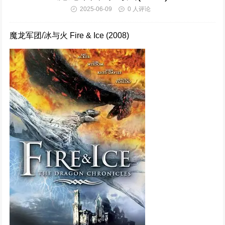
2025-06-09
0 人评论
蜜桃成熟时 (1993)
704931次播放
魔龙军团/冰与火 Fire & Ice (2008)
蜜桃成熟时（1993）
632480次播放
绝地追击 (2023)
629256次播放
怒火蔓延
584894次播放
国色芳华 (2025)
583640次播放