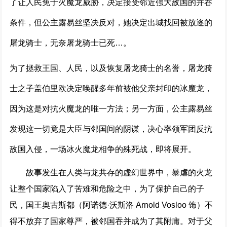
了让人民免于火魔龙威胁，决定接受邻近强大敌国的并吞
条件，但公主露易丝坚决反对，她决定出城找回被放逐的
屠龙骑士，无奈屠龙骑士已死…。
为了拯救王国、人民，以及恢复屠龙骑士的名誉，屠龙骑
士之子盖伯里欧决定唤醒多年前被他父亲封印的冰魔龙，
因为这是对抗火魔龙的唯一方法；另一方面，公主露易丝
发现这一切竟是大臣与邻国间的阴谋，决心率领军团反抗
敌国入侵，一场冰火魔龙相争的殊死战，即将展开。
故事发生在人类与龙共存的虚幻世界中，暴虐的火龙
让整个国家陷入了苦难和危险之中，为了保护自己的子
民，国王奥古斯都（阿诺德·沃斯洛 Arnold Vosloo 饰）不
得不放弃了国家尊严，被邻国吞并成为了其附庸。对于父