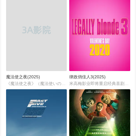
魔法使之夜(2025)
律政俏佳人3(2025)
《魔法使之夜》（魔法使いの夜）是由TYPE-MOON公司制作发行的一款视觉小说游戏，由奈须蘑菇（奈須きのこ）执笔创作。该作品现在将改编为剧场版动画。...
米高梅影业即将重启经典喜剧系列《律政俏佳人》，并宣布了备受期待的第三部作品《律政俏佳人3》。这部新作将再次迎来奥斯卡影后瑞茜·威瑟斯彭饰演的魅力十足的女主角艾丽·伍兹。据悉，米高梅已经接近完成与威瑟斯彭的签约工作，这意味着这位金发美女将重返大银幕，继续她的法律事业和个人成长之旅。...