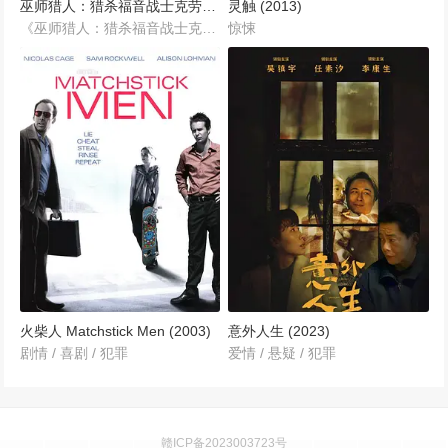
巫师猎人：猎杀福音战士克劳利(2024)
灵触 (2013)
《巫师猎人：猎杀福音战士克劳利》（The Wizards Hunter: The Hunt for Evangelion Crowley）是一部融合了奇幻与侦探元素的惊悚冒险片。影片讲述了一位与众不同的侦探塞缪尔·斯通（Samuel Stone）的故事，他是阿莱斯特·克劳利（Aleister Crowley）的后代之一，在一个充满邪恶、正义与隐秘力量交织的世界中展开了一场惊心动魄的冒险。...
惊悚
火柴人 Matchstick Men (2003)
意外人生 (2023)
剧情 / 喜剧 / 犯罪
爱情 / 悬疑 / 犯罪
赣ICP备2023003723号