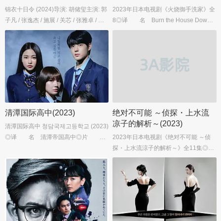
锦衣十日令 (2024)导演: 胡储玺主演: 郭
2023年日本电视剧《火烧御手洗家》全
子凡 / 张逸杰 / 施展 / 关芯 / 张雅卓 / 更
8◎译 名 Burn the House Down
多...类型: 悬疑 / 古装...
◎片 名 御手洗家、炎上する◎
年 代 2023◎产 地 日本...
清潭国际高中(2023)
绝对不可能 ～侦探・上水流
凉子的解析～(2023)
清潭国际高中 청담국제고등학교 (2023)
◎译 名 清潭帝国高中◎片
2023年日本电视剧《绝对不可能 ～侦
名 청담제국고등학교◎年 代 20
探・上水流涼子的解析～》全11集◎
23◎产 地 韩国◎类 别 悬
译 名 合理的不可能~侦探上水流
疑...
凉子的解明~◎片 名 合理的にあ
り得ない～探偵・上水流涼子の解明
～...