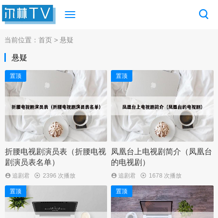
当前位置：
首页
> 悬疑
悬疑
置顶
置顶
折腰电视剧演员表（折腰电视
凤凰台上电视剧简介（凤凰台
剧演员表名单）
的电视剧）
追剧君
2396 次播放
追剧君
1678 次播放
置顶
置顶