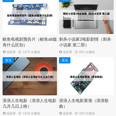
献鱼电视剧预告片（献鱼ab版
刺杀小说家2电影剧情（刺杀
有什么区别）
小说家 第二部）
追剧君
1075 次播放
追剧君
853 次播放
置顶
置顶
浪浪人生电影（浪浪人生电影
浪浪人生电影黄渤（浪浪歌
几月几日上映）
曲）
追剧君
1018 次播放
追剧君
940 次播放