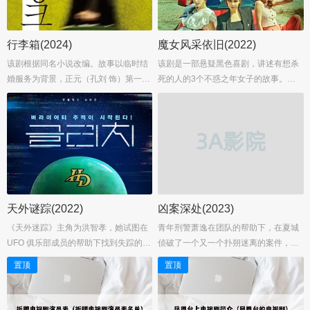
行李箱(2024)
魔女风采依旧(2022)
该剧根据同名小说改编。故事以临时结
该剧是一部悬疑黑色喜剧，讲述有想杀
婚服务为背景，正元（孔刘 饰）第一次
死的人的3个不惑之年女子的故事。李
婚姻失败后通过临时结婚服务认识了第
宥利饰演孔玛丽，她有着名流丈夫和才
二任妻子仁智（徐玄振 饰），而正元则
女女儿，一直是一个温柔的妻子，直到
是仁智通过该项服务遇到的第五任丈
丈夫出轨，她在寻找代替丈夫想要的离
夫，两人的关系随着湖中的后备箱被发
婚的其他方法来结束他们的婚姻。...
现而产生动摇……...
天外谜踪(2022)
凶案深处(2023)
《天外迷踪》主角为洪智孝，她试图在
青年刑警萧逸在团队的帮助下，在夏城
UFO 俱乐部成员的帮助下找到失踪的男
侦破了一个又一个扑朔迷离的案件，在
友。在这个过程中，智孝发现了一个神
神秘的复仇者白哲的设计下，他卷入一
置顶
置顶
秘谜团。...
起尘封多年的悬案。怀抱着各自的立
场，正邪间碰撞出命运的回响。迷雾散
尽，阳光普照大地，夏城重归安宁。...