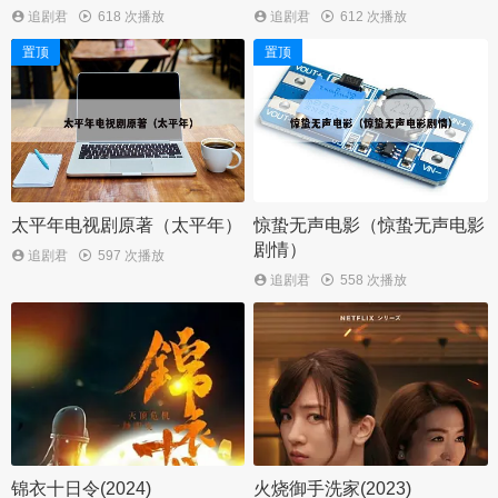
追剧君
618 次播放
追剧君
612 次播放
置顶
置顶
太平年电视剧原著（太平年）
惊蛰无声电影（惊蛰无声电影
剧情）
追剧君
597 次播放
追剧君
558 次播放
锦衣十日令(2024)
火烧御手洗家(2023)