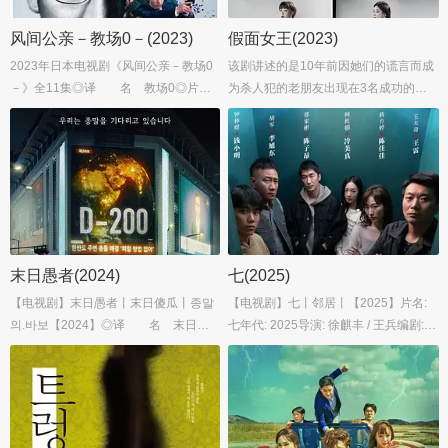
风间公亲－教场0－(2023)
假面女王(2023)
2023年日本电视剧《风间公亲－教场0
该剧讲述的是10年前因她们的谎言而成
－》全11集◎译 名 教场0◎片
为杀人犯的老朋友出现在3名成功的朋
名 風間公親－教場0－◎年
友面前后发生的故事。4人因一个男人
代 2023◎产 地 日本◎类
陷入人生的漩涡，开始嫉妒和欲望的战
别 悬疑...
争。...
末日愚者(2024)
七(2025)
【电视剧】末日愚者丨末日傻瓜丨종말
【电视剧】七丨邻居丨【2025】片名:
의.바보【2024】◎译 名 末日愚
七年代: 2025导演: 徐麒丰 / 王兵编剧:
者 / 末日傻瓜 / The Fool of the End / Go
周路明主演: 肖顺尧 / 贾青 / 胡军 / 何杜
odbye Earth◎片 名 종말의 바보
娟 / 袁家欢 / 更多...类型: 剧情 / 悬疑 / 战
◎年 代 2024◎产 地 韩国...
争...