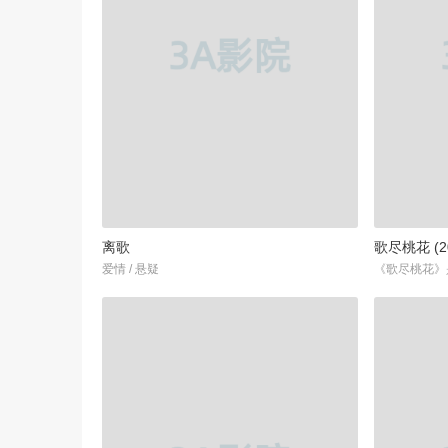
离歌
歌尽桃花 (2
爱情 / 悬疑