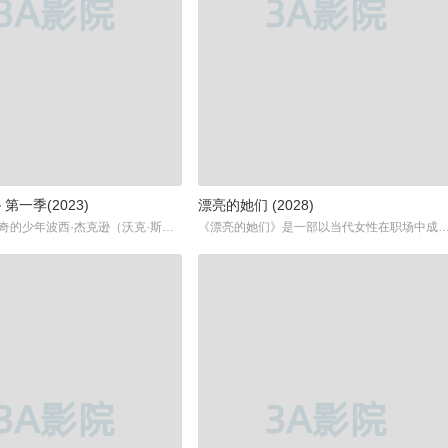
第一季(2023)
漂亮的她们 (2028)
看起来平凡无奇的少年波西·杰克逊（沃克·斯科贝尔 Walker Scobell 饰），经常能看到长着翅膀长相怪异的神秘生物，可是当他将这一切告诉身边人的时候，却总遭到旁人的嘲笑。直到某天外出研学，变成怪物的老师向他发起了袭击，随后他更因为莫须有的时间被学校赶了出去。未过多久，波西从母亲口中得知，他原来居然是母亲和天神珀尔修斯的混血孩子。在此之后，他被一直守护者自己的羊男带着前往圣地，而那里聚集着全是天神和人类所剩下的半人类。在此之后，少年波西的奇妙冒险便就此展开……...
《漂亮的她们》是一部以当代女性在职场中成长、奋斗与蜕变为主题的精彩剧情剧，由江泽宏担任编剧，佟梦实和卜冠今等实力派演员联袂出演。这部剧通过细腻的情感描绘和真实的社会背景，展现了现代女性面对职场挑战、家庭责任以及自我价值实现的多重困境与奋斗故事。全剧共计40集，每集45