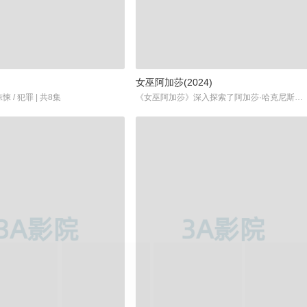
)
女巫阿加莎(2024)
 惊悚 / 犯罪 | 共8集
《女巫阿加莎》深入探索了阿加莎·哈克尼斯的背景和故事，她是在《旺达与幻视》中首次亮相的角色，由凯瑟琳·哈恩（Kathryn Hahn）扮演。在这部衍生剧中，阿加莎在一场魔法事故中失去了大部分的魔力，为了重获力量和地位，她必须踏上一段充满未知和危险的旅程，探索自己的过去，同时也揭露隐藏在她身世中的秘密。...