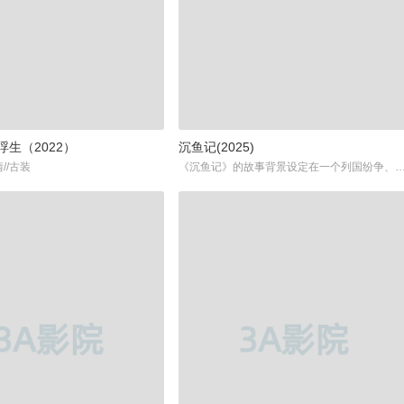
生（2022）
沉鱼记(2025)
情//古装
《沉鱼记》的故事背景设定在一个列国纷争、局势复杂的时代，讲述了在这个波谲云诡的乱世中的一段深情之爱。剧情围绕吴越争霸这一历史背景展开，通过对主要角色的成长历程和心路历程的描写，展现出一