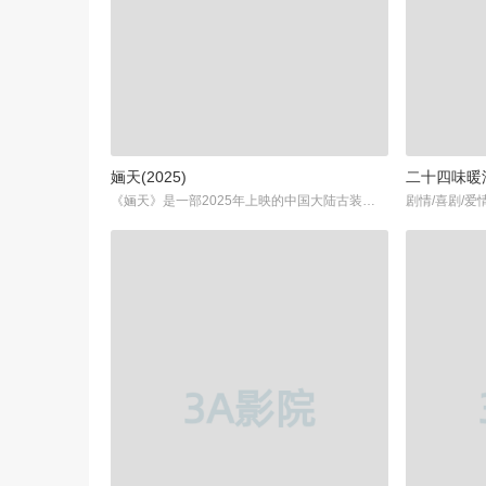
婳天(2025)
二十四味暖浮
《婳天》是一部2025年上映的中国大陆古装仙侠爱情剧，改编自晋江文学城人气作家一度君华的小说《明月入君怀》。该剧由李一桐、邓为领衔主演，张一山、田嘉瑞、陈意涵等实力派演员联合出演，讲述了女主角顼婳坚守信念、挑战宿命，与男主角天衢子共同经历修仙路上的重重考验，最终实现自我超越的动人故事。...
剧情/喜剧/爱