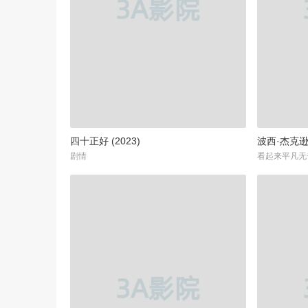
四十正好 (2023)
波西·杰克逊 
剧情