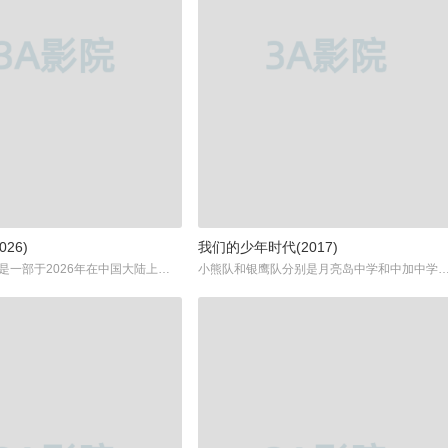
026)
我们的少年时代(2017)
《歌尽桃花》是一部于2026年在中国大陆上映的奇幻古装题材影视作品，由吴宣仪主演。影片通过丰富的想象力和唯美的画面，将观众带入一个充满神话色彩与诗意意境的奇幻世界。作为一部融合了古典文化、奇幻元素与爱情故事的佳作，《歌尽桃花》深受观众好评，展现了东方古典美学与现代影视技艺的完美结合。...
小熊队和银鹰队分别是月亮岛中学和中加中学的校园棒球队。长久以来，小熊队都被实力强悍的银鹰队压制，在一场极为激烈的比赛中，小熊队眼看着将要在一次的一败涂地，在这个节骨眼上，一个名为小松（王源 饰）的高一男孩挺身而出，为球队挣得了一分。虽然这一