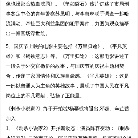
像也没那么热血沸腾》。《坚如磐石》该片讲述了市局刑
事鉴定中心的青年警察苏见明，与李慧琳联手调查一起暗
流涌动、牵扯巨大利益集团的犯罪案件，力图为观众描摹
出一幅官场浮世绘。
5、国庆节上映的电影主要包括《万里归途》、《平凡英
雄》和《钢铁意志》等。《万里归途》：这部电影讲述了
一段关于外交官撤侨的故事，与国庆节的庆祝主题相契
合，传递了家国情怀和民族自豪感。《平凡英雄》：这是
一部以普通人为主角的英雄故事，展现了中国人民在平凡
岗位上的不凡贡献，弘扬了正能量。
《刺杀小说家2》终于开拍啦!杨幂或将退出,邓超、辛芷蕾
加入
1、《刺杀小说家2》开拍新动态：演员阵容变动：《刺杀