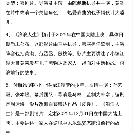
类型：喜剧片。导演及主演：由陈佩斯执导并主演，黄渤
在片中饰演一个关键角色——热爱戏曲的包子铺伙计大嗓
儿。
4、《浪浪人生》预计于2025年在中国大陆上映，具体日
期尚未公布。这部影片由马林执导，韩寒担任监制，主演
阵容包括黄渤、范丞丞、殷桃等。影片主要讲述了小镇江
湖大哥黄荣发与儿子黑狗达及家人一起面对生活挑战、踏
浪前行的故事。
5、付航饰演阿小，怀揣江湖梦的少年。友情主演：孙艺
洲、张本煜。幕后团队：导演是马林，监制为韩寒，编剧
是周运海，影片改编自蔡崇达作品《皮囊》。《浪浪人
生》是一部剧情片，定档2025年12月31日在中国大陆上
映，主要讲述一家人在逆境中以乐观姿态踏浪前行的故
事。