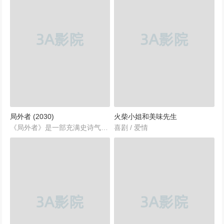
局外者 (2030)
火柴小姐和美味先生
《局外者》是一部充满史诗气息的剧情大片，反映了中国抗战时期的重重危机与复杂局势。由巩固导演兼编剧倾心打造，这部影片以其深刻的主题、宏大的背景和精彩的演绎，为观众展现了一段鲜血与荣耀交织的历史画卷。主演翟天临和孟丽通过精湛的演技，把那些在战争年代中奋勇抗争、追求正义的人物形象栩栩如生地呈现在观众面前。...
喜剧 / 爱情