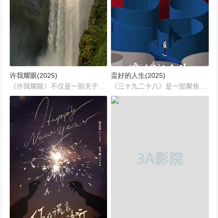
许我耀眼(2025)
蛮好的人生(2025)
《许我耀眼》不仅是一部关于成长与自我发现的故事，还深刻探讨了亲情、爱情与自我价值的主题。通过许妍的故事，观众将看到一个充满挑战与成长的世界，以及在这个世界中人们如何面对困境，勇敢地追寻自己的幸福。...
《三十九二十八》是一部聚焦于职场女性成长与自我救赎的电视剧，讲述了三十九岁的保险从业人员胡曼黎（暂未公布演员）在遭遇人生重大打击后，如何与二十八岁的薛晓舟（暂未公布演员）从竞争到合作，最终实现个人价值与事业复兴的故事。...