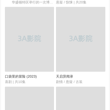
华盛顿特区举行的一次博物馆招待会上，一个远古的头像雕塑发出了邪恶力量的召唤，博物馆的一名工作人员着了魔一般拿着利器冲向刚刚进来参观的美国总统，特勤局特工Myka（乔安妮·凯莉 Joanne meiju5.net Kelly 饰）和特工Pete（埃迪·麦克林托克 Eddie McClintock 饰）临危不惧，保护了总统解决了石像危机。两人事故当晚接到了Frederic夫人（希·庞德 CCH Pounder 饰）的委任状，作为搭档先后前往南达科他州的一处不毛之地执行任务，任务执行的期限是——没有时限。这个顶级机密的地点被叫做的地点被叫做Warehouse 13，这个地方原来是个巨大的仓库，而...
悬疑 / 惊悚 | 共20集
口袋里的冒险 (2023)
天启异闻录
喜剧 | 共10集
剧情 / 悬疑 / 古装