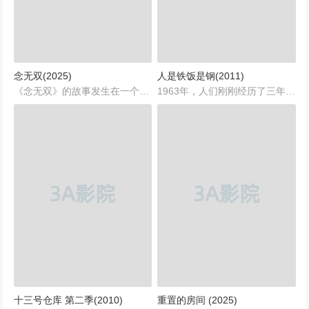
念无双(2025)
人是铁饭是钢(2011)
《念无双》的故事发生在一个充满奇幻色彩的古代世界，人与妖共存，但彼此之间存在着复杂的权力斗争和道德争议。在这个世界中，主人公念无双为了辨明是非善恶，踏上了一段充满挑战的旅程。...
1963年，人们刚刚经历了三年“自然灾害”，对于食物的渴望无以复加。在北方某城的钢厂，新厂长刘峰因为领导有方超额完成任务，获得了总公司的奖励——一头猪。这令全场职工都很振奋。炊事班长崔大可（李梦男 饰）拉回了这头猪，大家都期待着吃猪肉解馋。但是厂长刘峰却三顾茅庐把已开除的员工南易（冯远征 饰）请回来做杀猪人，这令崔大可极为不满。结果，南易一餐成名，重回炊事班，当了主厨......
十三号仓库 第二季(2010)
重置的房间 (2025)