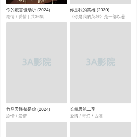
你的谎言也动听 (2024)
你是我的英雄 (2030)
剧情 / 爱情 | 共36集
《你是我的英雄》是一部以悬疑推理为核心，融合成长与正义的精彩剧情剧集，于2030年在中国大陆首播，由吴强执导，骆丽娜、席文、周刍尧共同编剧。该剧通过细腻的笔触和紧凑的剧情，讲述了一段充满挑战与感动的警队成长故事，展现了青春、勇气与正义的力量。...
竹马天降都是你 (2024)
长相思第二季
剧情 / 爱情
爱情 / 奇幻 / 古装