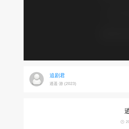
追剧君
逍遥·游 (2023)
逍
20