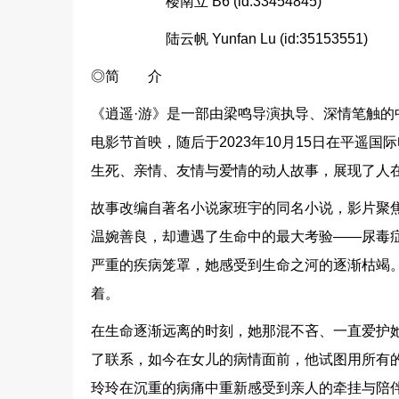
楼南立 B6 (id:33454845)
陆云帆 Yunfan Lu (id:35153551)
◎简 介
《逍遥·游》是一部由梁鸣导演执导、深情笔触的中
电影节首映，随后于2023年10月15日在平遥
生死、亲情、友情与爱情的动人故事，展现了人
故事改编自著名小说家班宇的同名小说，影片聚
温婉善良，却遭遇了生命中的最大考验——尿毒
严重的疾病笼罩，她感受到生命之河的逐渐枯竭
着。
在生命逐渐远离的时刻，她那混不吝、一直爱护
了联系，如今在女儿的病情面前，他试图用所有
玲玲在沉重的病痛中重新感受到亲人的牵挂与陪