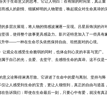
一份关于生命意义的思考。它让人明白：在有限的时间里，真正重
洁而感人的剧情、细腻鲜明的人物塑造，唤起观众对生命真谛的
理的多层次展现，将人物的情感波澜逐一呈现。吕星辰饰演的许
与坚强，使得整个故事更具感染力。影片还特意加入了一些具有
得以升华——一种在生命尽头依然保持自由、坦然面对的心境。
游》让观众在感受生命脆弱的同时，也体会到心灵的丰富与宽广。
到属于自己的光，去爱、去坚守、去感悟生命的真谛。这不仅是
命的意义诠释得淋漓尽致。它讲述了生命中的爱与离别、坚持与释
不仅让人感受到生命的宝贵，更让人领悟到，真正的自由与逍遥
都在告诉我们：即使在生命最后一刻，只要心中有爱，就没有真