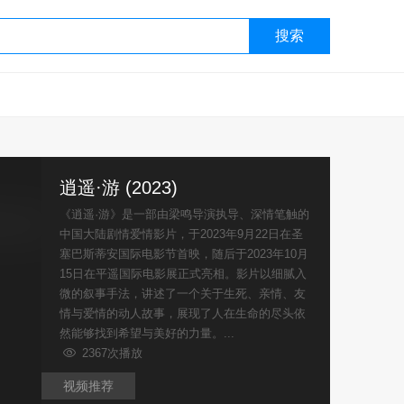
搜索
逍遥·游 (2023)
《逍遥·游》是一部由梁鸣导演执导、深情笔触的
中国大陆剧情爱情影片，于2023年9月22日在圣
塞巴斯蒂安国际电影节首映，随后于2023年10月
15日在平遥国际电影展正式亮相。影片以细腻入
微的叙事手法，讲述了一个关于生死、亲情、友
情与爱情的动人故事，展现了人在生命的尽头依
然能够找到希望与美好的力量。...
2367次播放
视频推荐