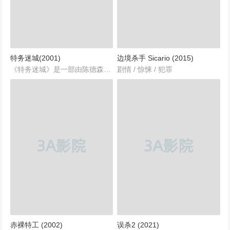
特务迷城(2001)
边境杀手 Sicario (2015)
《特务迷城》是一部由陈德森执导，成龙、徐若瑄、金玟等众多实力演员联袂主演的精彩动作喜剧电影，于2001年上映。这部影片融合了动作、惊悚和喜剧元素，为观众展现了一个充满悬疑色彩的国际暗战故事。影片时长超过百分钟，故事线紧凑，情节跌宕起伏，凭借精彩的动作场面和引人入胜的剧情，成为了2001年度备受关注的佳作。...
剧情 / 惊悚 / 犯罪
赤裸特工 (2002)
误杀2 (2021)