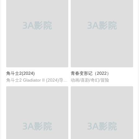
角斗士2(2024)
青春变形记（2022）
角斗士2 Gladiator II (2024)导演: 雷德利·斯科特编剧: 大卫·斯卡尔帕主演: 保罗·麦斯卡 / 佩德罗·帕斯卡 / 丹泽尔·华盛顿 / 康妮·尼尔森 / 约瑟夫·奎恩 / 更多...类型: 剧情 / 动作 / 冒险...
动画/喜剧/奇幻/冒险