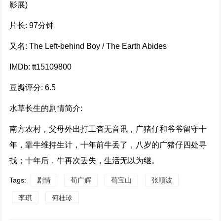
影展)
前任4：英年早婚 (2023)
片长: 97分钟
224110次播放
又名: The Left-behind Boy / The Earth Abides
用武之地(2025)
IMDb: tt15109800
214643次播放
豆瓣评分: 6.5
酱园弄 (2024)
水草长生的剧情简介:
190972次播放
南方农村，父母外出打工杳无音讯，广猪仔和爷爷留守十
年，靠牛维持生计，十年前牛丢了，八岁的广猪仔四处寻
掌心 (2024)
找；十年后，牛再次丢失，生活无以为继。
174301次播放
Tags:
剧情
荀广辉
荀宝山
张顺波
别叫我“赌神” (2023)
李琪
何桂珍
159149次播放