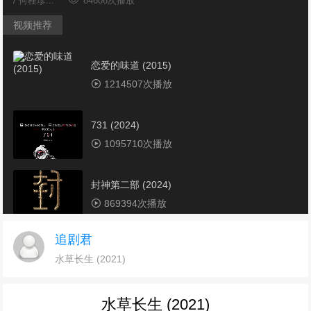
/ 何桂珍...
84606次播放
视频推荐
恋爱的味道 (2015)
1214507次播放
731 (2024)
1095710次播放
封神第二部 (2024)
869394次播放
追剧君
墨杀 (2023)
水草长生 (2021)
752317次播放
水草长生 (2021)
东极岛(2025)