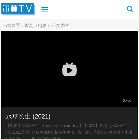
当前位置：
首页
>
电影
> 正文内容
水草长生 (2021)
【电影】水草长生丨The Left-behind Boy丨【2021】片名: 水草长生年
代: 2021导演: 荀伟平编剧: 荀伟平主演: 荀广辉 / 荀宝山 / 张顺波 / 李琪