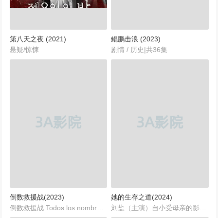
第八天之夜 (2021)
鲲鹏击浪 (2023)
悬疑/惊悚
剧情 / 历史|共36集
倒数救援战(2023)
她的生存之道(2024)
倒数救援战 Todos los nombres de Dios (2023)◎译 名 Todos los nombres de Dios/All the Names of God◎片 名 倒数救援战...
刘盐（主演）自小受母亲的影响，对美食有着极高的天赋。尽管她是一名拳击手，但她的内心深处一直怀揣着成为一名优秀厨师的梦想。然而，在一次意外中，刘盐不得不离开了她热爱的拳击生涯，告别了青梅竹马的发小汪洋，踏上了寻找母亲的旅程。...