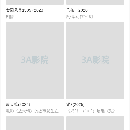
女囚风暴1995 (2023)
信条（2020）
剧情
剧情/动作/科幻
放大镜(2024)
咒2(2025)
电影《放大镜》的故事发生在印度一个宁静的中产阶级社区。曼纽尔带着母亲回到了他们位于此处的老家，这本是一件平常的返乡之事，却在邻居们心中埋下了疑惑的种子。普里亚达希尼是社区中的一位居民，她拥有幸福美满的家庭，身为微生物学硕士的她，正积极准备着录取率极低的公务员考试。她性格敏锐且充满好奇心，当曼纽尔母子搬来后，普里亚达希尼和她的朋友们总觉得这对母子的到来透着蹊跷，对曼纽尔的意图产生了深深的怀疑。于是，她们决定行动起来，凭借着女性特有的细腻与观察力，开始收集各种线索，一心想要揭开曼纽尔可能隐藏着的不可告人秘密。...
《咒2》（Ju 2）是继《咒》之后的续集电影，由原班人马打造，继续以朵朵为主角，延续前作中令人毛骨悚然的世界观。...