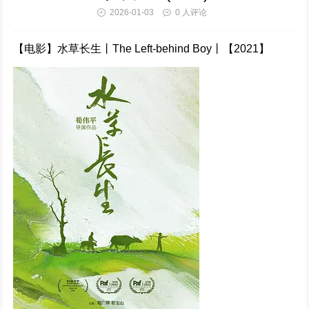
711100次播放
2026-01-03
0 人评论
【电影】水草长生丨The Left-behind Boy丨【2021】
蜜桃成熟时 (1993)
704665次播放
蜜桃成熟时（1993）
632242次播放
绝地追击 (2023)
629024次播放
怒火蔓延
584596次播放
国色芳华 (2025)
583408次播放