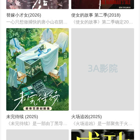
替嫁小才女(2026)
使女的故事 第二季(2018)
一心只想做捕快的唐小山在阴差阳错中，居然以“才女”身份进入百花书院。虽然面对各种挫折和糗事，但她不但完成了女学渣的绝地逆袭，习得一身学问文章，还与书院大先生英承墨一同破解了惊世阴谋……...
《使女的故事》第二季确定2018年4月回归，总共会有13集。这部剧凭借出色的第一季在今年的艾美奖上斩获数尊重量级奖项，第二季将聚焦奥芙丽德的怀孕，以及她为让即将出生的孩子脱离这恐怖的统治而做出的努力。...
未完待续 (2025)
火场追凶(2025)
《未完待续》是一部由丁黑导演，宋轶和金世佳主演的中国大陆剧情悬疑题材剧集。作为国内首部聚焦法医职业的职场剧，这部作品以其真实细腻的刻画、紧凑精彩的剧情，赢得了广大观众的关注和喜爱。剧集将法医的日常工作和职业精神展现得淋漓尽致，同时融入悬疑推理元素，巧妙结合职场与案件，带领观众一探法医行业的深层面貌与迷人魅力。...
《火场追凶》是一部聚焦于火灾调查与刑事侦查的电视剧，讲述了一位火调员与一位刑警如何携手合作，揭开一系列火灾案件背后的真相，同时，主角之一也在这个过程中，解开了自己家族工厂大火的谜团，为父正名的故事。...