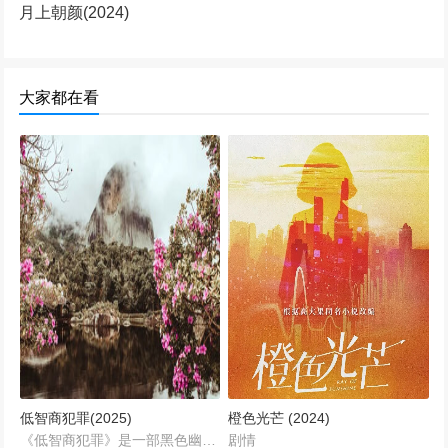
月上朝颜(2024)
大家都在看
低智商犯罪(2025)
橙色光芒 (2024)
《低智商犯罪》是一部黑色幽默风格的犯罪喜剧，讲述了一群智商不高、行事鲁莽的罪犯企图实施一系列精心策划的犯罪活动，却不料计划频频出现意外，一系列令人啼笑皆非的巧合和乌龙事件接连发生，最终导致局面失控，而警方则在一系列荒诞不经的线索中，凭借智慧和奇招，逐渐揭开谜团，将这些“低智商”罪犯一一制服的故事。...
剧情