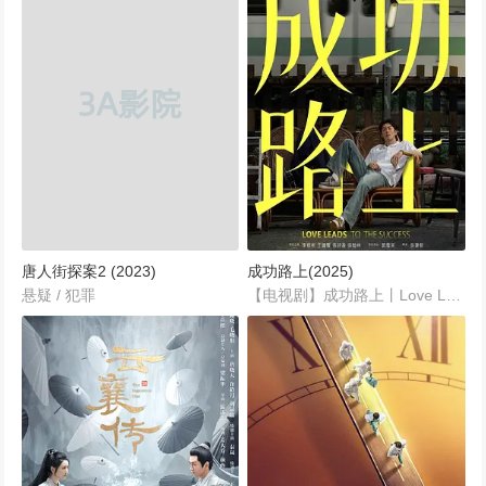
唐人街探案2 (2023)
成功路上(2025)
悬疑 / 犯罪
【电视剧】成功路上丨Love Leads To The Success丨【2025】片名: 成功路上年代: 2025导演: 吴建新主演: 李程彬 / 王识贤 / 张诗盈 / 吴翰林 / 许莉廷 / 更多......