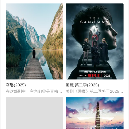
夺娶(2025)
睡魔 第二季(2025)
在这部剧中，主角们曾是青梅竹马，年少时的纯真爱恋因种种原因被迫中断，留下未完成的遗憾和深深的思念。随着时间的流逝，命运让他们再次相遇，此时的他们都已不再是当年的懵懂少年，各自经历了生活的风雨，心中却仍旧保留着对彼此那份难以割舍的情愫。...
美剧《睡魔》第二季将于2025年7月3日登陆Netflix平台，这部改编自尼尔·盖曼经典漫画的奇幻巨制将带领观众穿越时空维度，展开一场融合神话史诗与人性哲思的视觉盛宴。本季延续了首季的叙事精髓，以更宏大的世界观和复杂的人物关系拓展梦境宇宙的边界。...