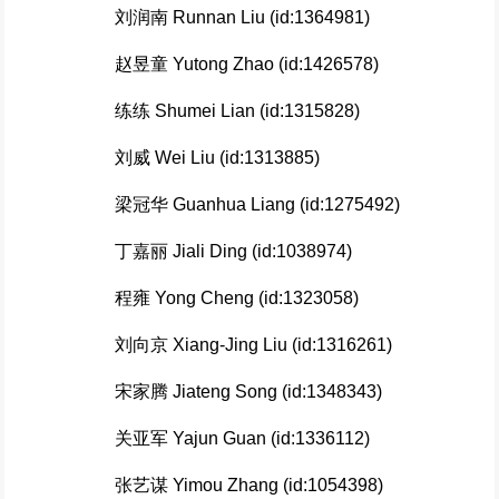
刘润南 Runnan Liu (id:1364981)
赵昱童 Yutong Zhao (id:1426578)
练练 Shumei Lian (id:1315828)
刘威 Wei Liu (id:1313885)
梁冠华 Guanhua Liang (id:1275492)
丁嘉丽 Jiali Ding (id:1038974)
程雍 Yong Cheng (id:1323058)
刘向京 Xiang-Jing Liu (id:1316261)
宋家腾 Jiateng Song (id:1348343)
关亚军 Yajun Guan (id:1336112)
张艺谋 Yimou Zhang (id:1054398)