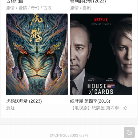
古相思曲
锋利的心动 (2023)
剧情 / 爱情 / 奇幻 / 古装
剧情 / 喜剧
虎鹤妖师录 (2023)
纸牌屋 第四季(2016)
悬疑
【电视剧】纸牌屋.第四季丨众议院要人丨纸牌屋.第四季.House.of.Cards.Season.4【2016】导演: 塔克·盖茨 / 罗宾·怀特 / 汤姆·森兰 / 艾利克斯·格雷夫斯 / 卡莉·斯考格兰德 / 更多......
赣ICP备2023003723号