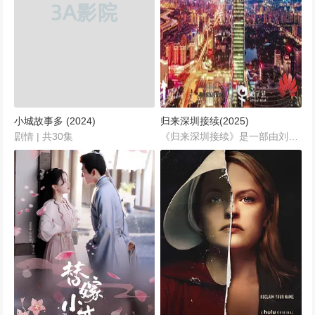
小城故事多 (2024)
归来深圳接续(2025)
剧情 | 共30集
《归来深圳接续》是一部由刘新导演、唐尧编剧，主演景甜倾情演出的现代剧情爱情剧。该剧以未来5G科技为背景，结合都市职场、家庭温情与爱情动人故事，深入展现在通讯科技高速发展的时代背景下，普通人对梦想、家庭和爱情的追求与坚持。全剧共60集，每集45分钟，为观众呈现了一段动人心弦、充满希望与感动的现代人生旅程。...