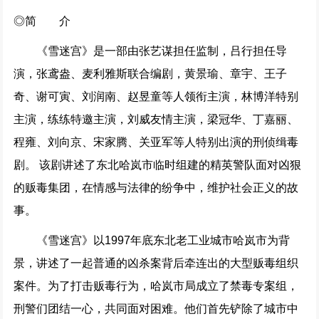
◎简 介
《雪迷宫》是一部由张艺谋担任监制，吕行担任导
演，张鸢盎、麦利雅斯联合编剧，黄景瑜、章宇、王子
奇、谢可寅、刘润南、赵昱童等人领衔主演，林博洋特别
主演，练练特邀主演，刘威友情主演，梁冠华、丁嘉丽、
程雍、刘向京、宋家腾、关亚军等人特别出演的刑侦缉毒
剧。 该剧讲述了东北哈岚市临时组建的精英警队面对凶狠
的贩毒集团，在情感与法律的纷争中，维护社会正义的故
事。
《雪迷宫》以1997年底东北老工业城市哈岚市为背
景，讲述了一起普通的凶杀案背后牵连出的大型贩毒组织
案件。为了打击贩毒行为，哈岚市局成立了禁毒专案组，
刑警们团结一心，共同面对困难。他们首先铲除了城市中