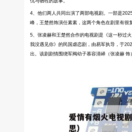
仇与牺牲的故事。
4、他们两人共同出演了两部电视剧。一部是20
峰，王楚然饰演任素素，这两个角色在剧里有很
5、张凌赫和王楚然合作的电视剧是《这一秒过
我没遇见你》的民国虐恋剧，由易军执导，于202
出。该剧剧情围绕军阀幼子慕容清峄（张凌赫 饰