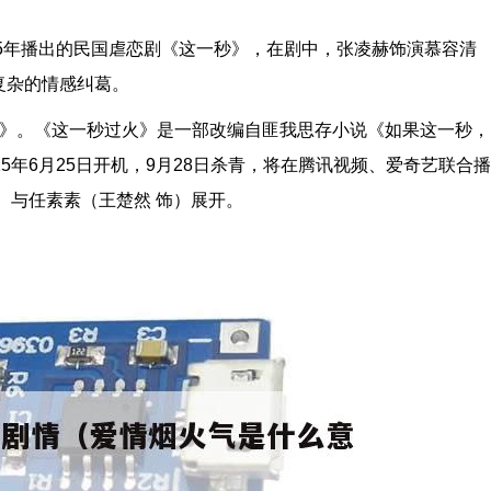
25年播出的民国虐恋剧《这一秒》，在剧中，张凌赫饰演慕容清
复杂的情感纠葛。
火》。《这一秒过火》是一部改编自匪我思存小说《如果这一秒，
5年6月25日开机，9月28日杀青，将在腾讯视频、爱奇艺联合播
）与任素素（王楚然 饰）展开。