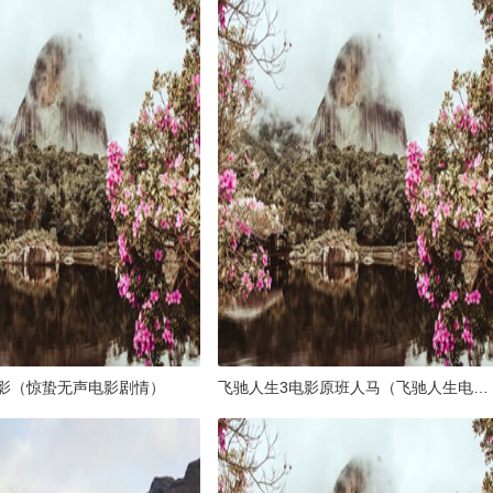
影（惊蛰无声电影剧情）
飞驰人生3电影原班人马（飞驰人生电影原型）