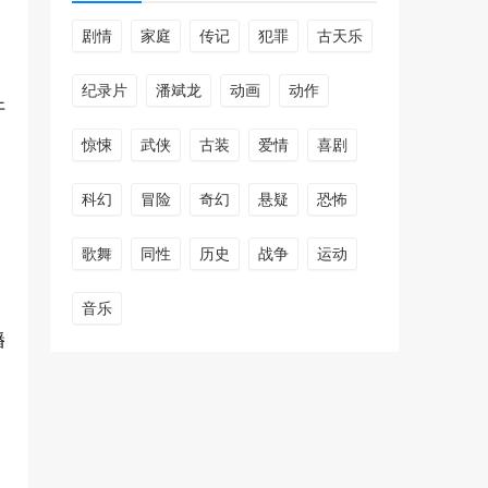
剧情
家庭
传记
犯罪
古天乐
纪录片
潘斌龙
动画
动作
开
惊悚
武侠
古装
爱情
喜剧
科幻
冒险
奇幻
悬疑
恐怖
歌舞
同性
历史
战争
运动
音乐
播