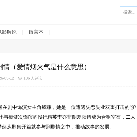
电影解说
留言本
剧情（爱情烟火气是什么意思）
6-05-12
106 人评论
然在剧中饰演女主角钱菲，她是一位遭遇失恋失业双重打击的“沪
由此与檀健次饰演的投行精英李亦非阴差阳错成为合租室友，二人
楚然从剧集开篇就参与到剧情之中，推动故事的发展。