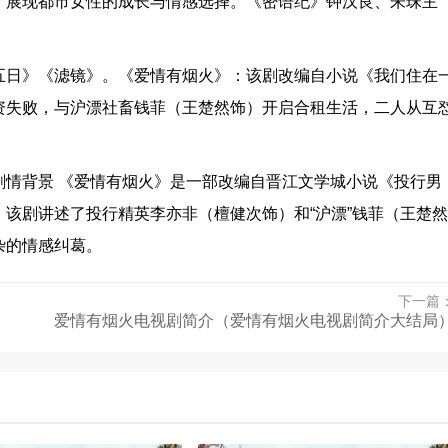
，展现都市女性的成长与情感选择。《密语纪》钟汉良、朱珠主
五日》《滤镜》。《爱情有烟火》：该剧改编自小说《我们住在
资失败，与沪漂社畜钱菲（王楚然饰）开启合租生活，二人从互
剧情背景 《爱情有烟火》是一部改编自晋江文学城小说《投行男
该剧讲述了投行精英李亦非（檀健次饰）和“沪漂”钱菲（王楚然
杂的情感纠葛。
下一篇
爱情有烟火电视剧简介（爱情有烟火电视剧简介大结局