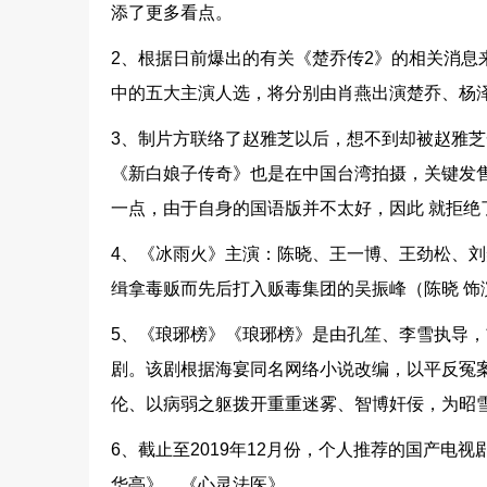
添了更多看点。
2、根据日前爆出的有关《楚乔传2》的相关消息
中的五大主演人选，将分别由肖燕出演楚乔、杨
3、制片方联络了赵雅芝以后，想不到却被赵雅
《新白娘子传奇》也是在中国台湾拍摄，关键发
一点，由于自身的国语版并不太好，因此 就拒绝
4、《冰雨火》主演：陈晓、王一博、王劲松、刘奕
缉拿毒贩而先后打入贩毒集团的吴振峰（陈晓 饰
5、《琅琊榜》《琅琊榜》是由孔笙、李雪执导
剧。该剧根据海宴同名网络小说改编，以平反冤案
伦、以病弱之躯拨开重重迷雾、智博奸佞，为昭
6、截止至2019年12月份，个人推荐的国产
华亭》、《心灵法医》。