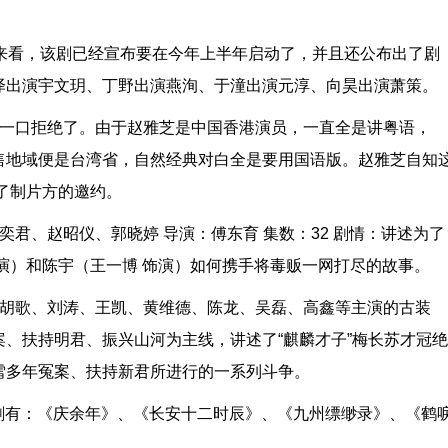
来看，该剧已经宣布要在今年上半年启动了，并且还公布出了剧
泽出演宇文玥、丁野出演燕洵、于潼出演元淳、向昊出演萧策。
芝一口拒绝了。由于赵雅芝是中国香港演员，一直全是讲粤语，
售地域便是台湾省，自然经典对白全是要用国语版。赵雅芝自知
了制片方的邀约。
君、赵昭仪、郭晓婷 导演：傅东育 集数：32 剧情：讲述为了
演）和陈宇（王一博 饰演）如何携手将毒贩一网打尽的故事。
，胡歌、刘涛、王凯、黄维德、陈龙、吴磊、高鑫等主演的古装
、扶持明君、振兴山河为主线，讲述了“麒麟才子”梅长苏才冠绝
雪多年冤案、扶持新君所进行的一系列斗争。
电视剧有：《庆余年》、《长安十二时辰》、《九州缥缈录》、《鹤