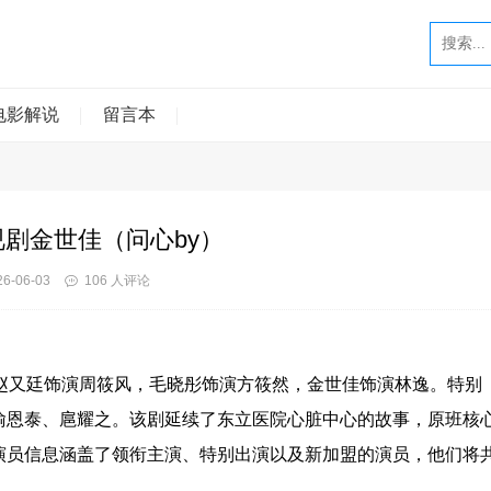
电影解说
留言本
视剧金世佳（问心by）
6-06-03
106 人评论
赵又廷饰演周筱风，毛晓彤饰演方筱然，金世佳饰演林逸。特别
喻恩泰、扈耀之。该剧延续了东立医院心脏中心的故事，原班核
演员信息涵盖了领衔主演、特别出演以及新加盟的演员，他们将