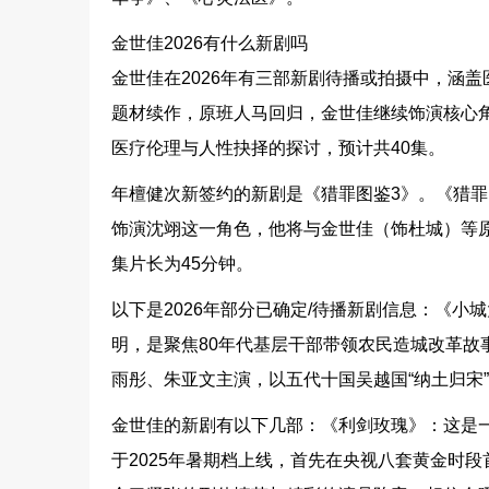
金世佳2026有什么新剧吗
金世佳在2026年有三部新剧待播或拍摄中，涵
题材续作，原班人马回归，金世佳继续饰演核心
医疗伦理与人性抉择的探讨，预计共40集。
年檀健次新签约的新剧是《猎罪图鉴3》。《猎罪
饰演沈翊这一角色，他将与金世佳（饰杜城）等
集片长为45分钟。
以下是2026年部分已确定/待播新剧信息：《小
明，是聚焦80年代基层干部带领农民造城改革故
雨彤、朱亚文主演，以五代十国吴越国“纳土归宋
金世佳的新剧有以下几部：《利剑玫瑰》：这是
于2025年暑期档上线，首先在央视八套黄金时