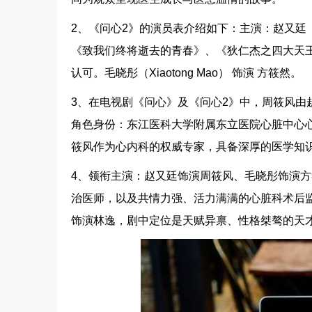
2、《问心2》的演员表介绍如下：主演：赵又廷（M
《致我们终将逝去的青春》、《狄仁杰之四大天
认可。毛晓彤（Xiaotong Mao） 饰演 方筱然。
3、在电视剧《问心》及《问心2》中，周筱风由
角色身份：东江医科大学附属东立医院心脏中心
筱风作为心内科的权威专家，具备深厚的医学知
4、领衔主演：赵又廷饰演周筱风、毛晓彤饰演
治医师，以及共情力强、活力满满的心脏科术后
饰演林逸，剧中定位是天赋异禀、性格桀骜的天