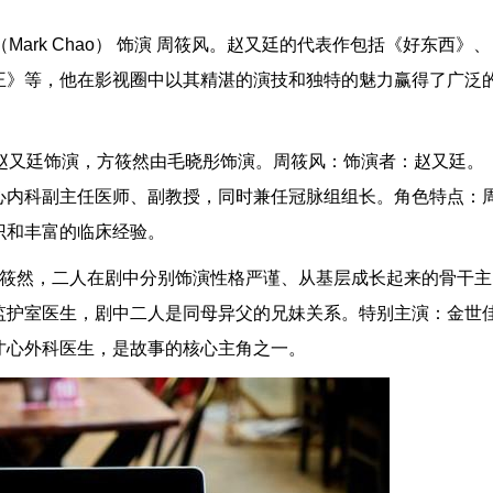
ark Chao） 饰演 周筱风。赵又廷的代表作包括《好东西》、
王》等，他在影视圈中以其精湛的演技和独特的魅力赢得了广泛
赵又廷饰演，方筱然由毛晓彤饰演。周筱风：饰演者：赵又廷。
心内科副主任医师、副教授，同时兼任冠脉组组长。角色特点：
识和丰富的临床经验。
方筱然，二人在剧中分别饰演性格严谨、从基层成长起来的骨干主
监护室医生，剧中二人是同母异父的兄妹关系。特别主演：金世
才心外科医生，是故事的核心主角之一。