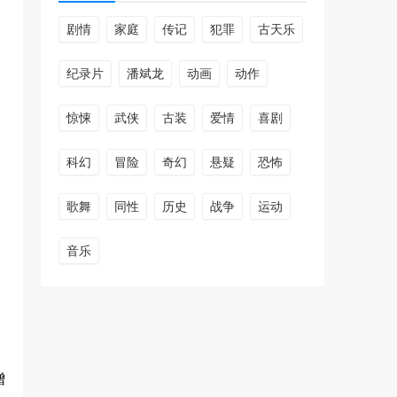
剧情
家庭
传记
犯罪
古天乐
纪录片
潘斌龙
动画
动作
惊悚
武侠
古装
爱情
喜剧
科幻
冒险
奇幻
悬疑
恐怖
歌舞
同性
历史
战争
运动
音乐
增