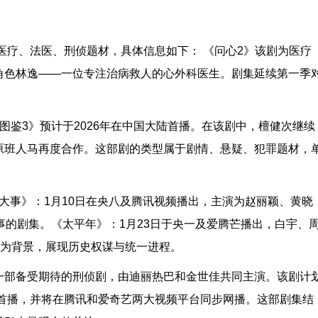
盖医疗、法医、刑侦题材，具体信息如下： 《问心2》该剧为医疗
角色林逸——一位专注治病救人的心外科医生。剧集延续第一季
图鉴3》预计于2026年在中国大陆首播。在该剧中，檀健次继续
原班人马再度合作。这部剧的类型属于剧情、悬疑、犯罪题材，
城大事》：1月10日在央八及腾讯视频播出，主演为赵丽颖、黄晓
事的剧集。《太平年》：1月23日于央一及爱腾芒播出，白宇、
”为背景，展现历史权谋与统一进程。
一部备受期待的刑侦剧，由迪丽热巴和金世佳共同主演。该剧计
段首播，并将在腾讯和爱奇艺两大视频平台同步网播。这部剧集结