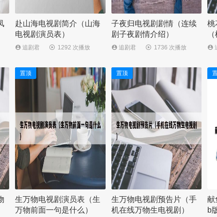
凤
赴山海电视剧简介（山海
子夜归电视剧剧情（连续
桃
电视剧演员表）
剧子夜剧情介绍）
（
追剧君
1292 次播放
追剧君
1736 次播放
置顶
置顶
物
生万物电视剧演员表（生
生万物电视剧预告片（手
献
万物前面一句是什么）
机在线万物生电视剧）
b