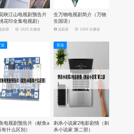
花映江山电视剧预告片
生万物电视剧简介（万物
桃花印全集电视剧）
生国语）
追剧君
1625 次播放
追剧君
1009 次播放
置顶
置顶
鱼电视剧预告片（献鱼a
刺杀小说家2电影剧情（刺
版有什么区别）
杀小说家 第二部）