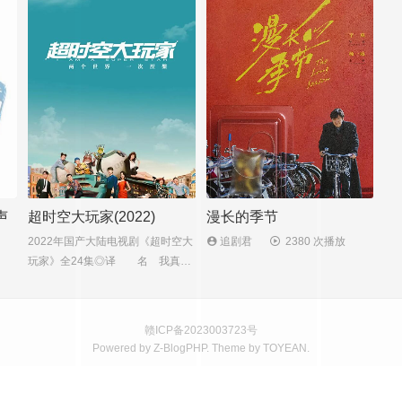
声
超时空大玩家(2022)
漫长的季节
2022年国产大陆电视剧《超时空大
追剧君
2380 次播放
玩家》全24集◎译 名 我真是
大明星◎片 名 超时空大玩家
◎年 代 2022◎产 地 中
国大陆◎类 别 科幻◎语
赣ICP备2023003723号
言 汉语普通话◎字 幕 中文
Powered by
Z-BlogPHP
. Theme by
TOYEAN
.
字幕◎上映日期 2022-04-30(中
国大陆)◎集 数 24集◎片
长 45分钟◎导 演 于淼◎