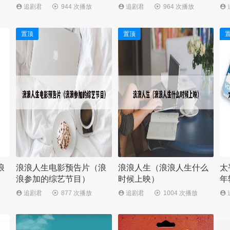
追剧君
944 次播放
追剧君
964 次播放
置顶
置顶
浪
浪浪人生电影预告片（浪
浪浪人生（浪浪人生什么
太
浪参加的综艺节目）
时候上映）
年
追剧君
877 次播放
追剧君
1004 次播放