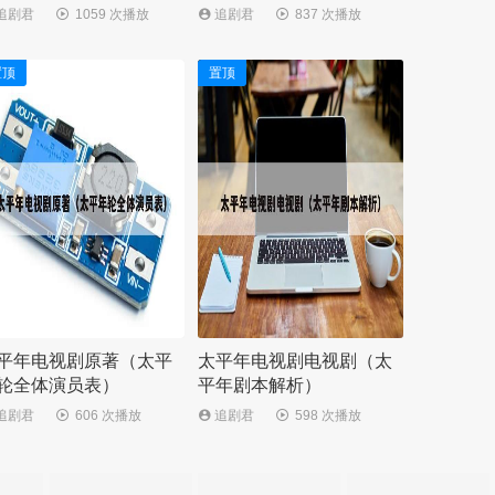
追剧君
1059 次播放
追剧君
837 次播放
置顶
置顶
平年电视剧原著（太平
太平年电视剧电视剧（太
轮全体演员表）
平年剧本解析）
追剧君
606 次播放
追剧君
598 次播放